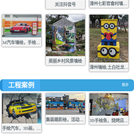
漳州七彩官畬村墙绘，手绘，壁画，彩绘
关注抖音号
3d汽车墙绘，手绘，壁画，彩绘
美丽乡村风景墙绘
漳州墙绘,土白社龙舟文化中心墙绘，龙江游手绘，亲水营地彩绘，龙江岁月壁画,配电箱彩绘，手绘，壁画，涂鸦
工程案例
集装箱彩绘，活动板房手绘，货箱涂鸦，墙绘，壁画
3D手绘鱼，烧烤店墙绘，店面涂鸦，立体画彩绘
手绘汽车，3D画，墙绘，壁画，彩绘