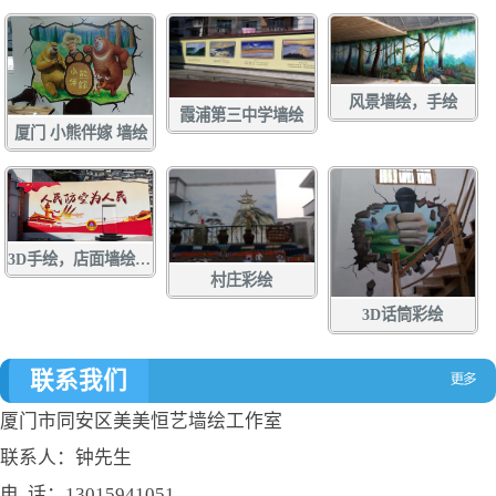
风景墙绘，手绘
霞浦第三中学墙绘
厦门 小熊伴嫁 墙绘
3D手绘，店面墙绘，店面涂鸦，立体画彩绘，壁画
村庄彩绘
3D话筒彩绘
联系我们
厦门市同安区美美恒艺墙绘工作室
联系人：钟先生
电 话：13015941051