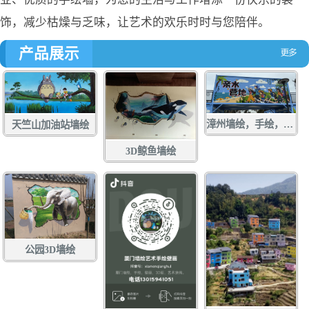
饰，减少枯燥与乏味，让艺术的欢乐时时与您陪伴。
产品展示
漳州墙绘，手绘，土白社龙舟文化中心墙绘，龙江游手绘，亲水营地彩绘，龙江岁月壁画
天竺山加油站墙绘
3D鲸鱼墙绘
公园3D墙绘