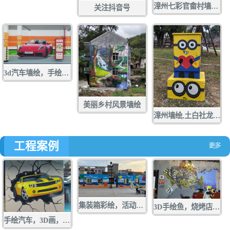
漳州七彩官畬村墙绘，手绘，壁画，彩绘
关注抖音号
3d汽车墙绘，手绘，壁画，彩绘
美丽乡村风景墙绘
漳州墙绘,土白社龙舟文化中心墙绘，龙江游手绘，亲水营地彩绘，龙江岁月壁画,配电箱彩绘，手绘，壁画，涂鸦
工程案例
集装箱彩绘，活动板房手绘，货箱涂鸦，墙绘，壁画
3D手绘鱼，烧烤店墙绘，店面涂鸦，立体画彩绘
手绘汽车，3D画，墙绘，壁画，彩绘