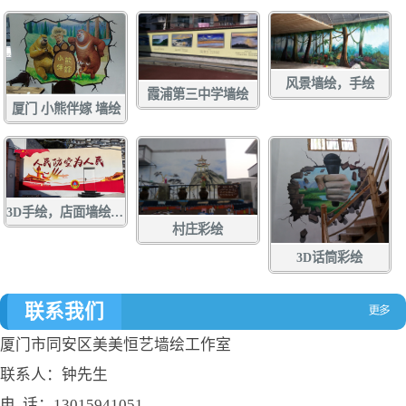
风景墙绘，手绘
霞浦第三中学墙绘
厦门 小熊伴嫁 墙绘
3D手绘，店面墙绘，店面涂鸦，立体画彩绘，壁画
村庄彩绘
3D话筒彩绘
联系我们
厦门市同安区美美恒艺墙绘工作室
联系人：钟先生
电 话：13015941051