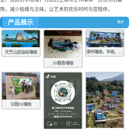
饰，减少枯燥与乏味，让艺术的欢乐时时与您陪伴。
产品展示
漳州墙绘，手绘，土白社龙舟文化中心墙绘，龙江游手绘，亲水营地彩绘，龙江岁月壁画
天竺山加油站墙绘
3D鲸鱼墙绘
公园3D墙绘