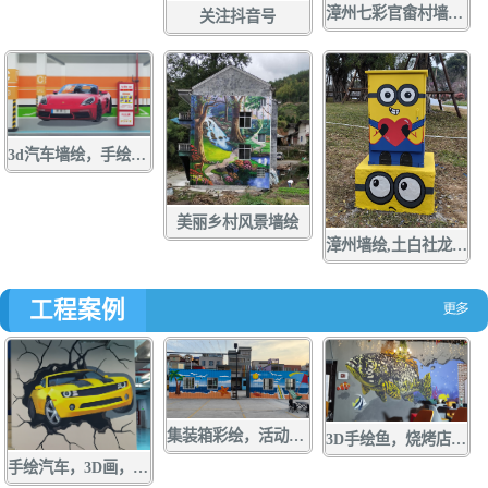
漳州七彩官畬村墙绘，手绘，壁画，彩绘
关注抖音号
3d汽车墙绘，手绘，壁画，彩绘
美丽乡村风景墙绘
漳州墙绘,土白社龙舟文化中心墙绘，龙江游手绘，亲水营地彩绘，龙江岁月壁画,配电箱彩绘，手绘，壁画，涂鸦
工程案例
集装箱彩绘，活动板房手绘，货箱涂鸦，墙绘，壁画
3D手绘鱼，烧烤店墙绘，店面涂鸦，立体画彩绘
手绘汽车，3D画，墙绘，壁画，彩绘