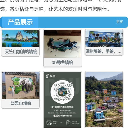
饰，减少枯燥与乏味，让艺术的欢乐时时与您陪伴。
产品展示
漳州墙绘，手绘，土白社龙舟文化中心墙绘，龙江游手绘，亲水营地彩绘，龙江岁月壁画
天竺山加油站墙绘
3D鲸鱼墙绘
公园3D墙绘