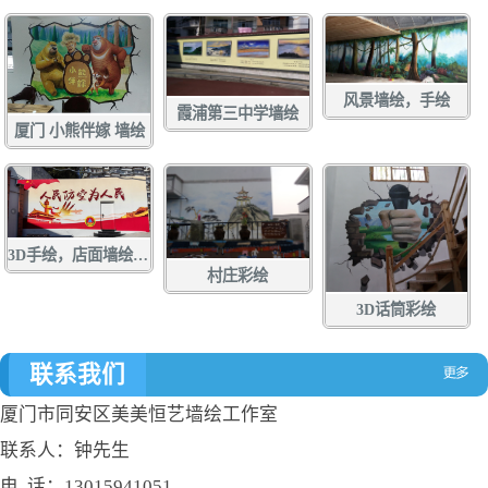
风景墙绘，手绘
霞浦第三中学墙绘
厦门 小熊伴嫁 墙绘
3D手绘，店面墙绘，店面涂鸦，立体画彩绘，壁画
村庄彩绘
3D话筒彩绘
联系我们
厦门市同安区美美恒艺墙绘工作室
联系人：钟先生
电 话：13015941051